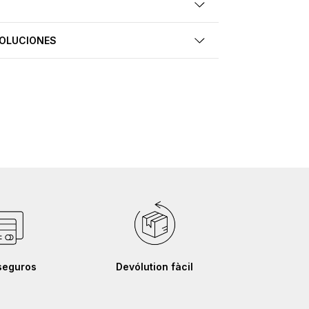
VOLUCIONES
seguros
Devólution fàcil