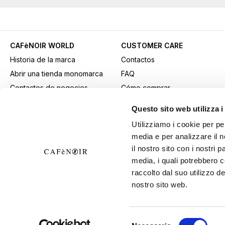
CAFèNOIR WORLD
CUSTOMER CARE
Historia de la marca
Contactos
Abrir una tienda monomarca
FAQ
Contactos de negocios
Cómo comprar
Fidelity Card
Métodos de pago
Questo sito web utilizza i
Gift card
Transporte
Utilizziamo i cookie per pe
Youtube Channel
Devoluciones y retiros
media e per analizzare il n
Descargar material
Condiciones generales de
il nostro sito con i nostri 
publicitario
venta
media, i quali potrebbero 
B2B Area
Ejercer el derecho de
raccolto dal suo utilizzo de
nostro sito web.
desistimiento
Selezione