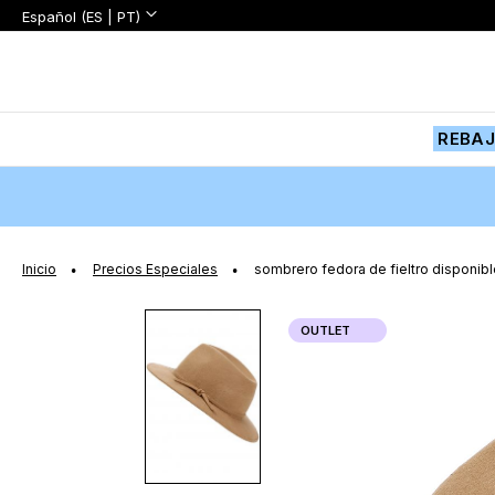
Lenguaje:
Lenguaje
Español (ES | PT)
Ir
al
contenido
REBA
Inicio
Precios Especiales
sombrero fedora de fieltro disponibl
Saltar
OUTLET
al
final
de
la
galería
de