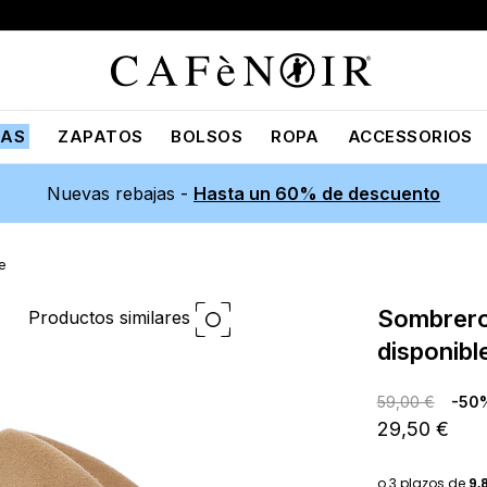
JAS
ZAPATOS
BOLSOS
ROPA
ACCESSORIOS
Nuevas rebajas -
Hasta un 60% de descuento
e
sombrero fedora de fieltro
Productos similares
disponibl
59,00 €
-50
29,50 €