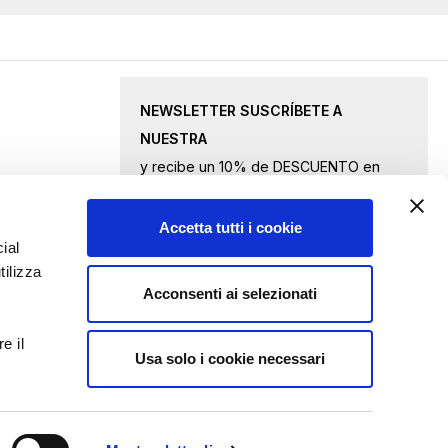
NEWSLETTER SUSCRÍBETE A
NUESTRA
y recibe un 10% de DESCUENTO en
productos seleccionados.
Accetta tutti i cookie
Inscríbase
ial
tilizza
a
Acconsenti ai selezionati
nuestro
Acepto
los términos de privacidad
boletín
e il
de
Usa solo i cookie necessari
ENVIAR CONSULTA
noticias: