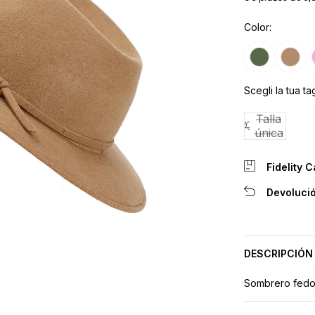
Color
Scegli la tua tag
Talla
única
Fidelity C
Devolució
DESCRIPCIÓN
Sombrero fedor