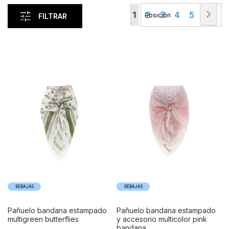
Página
Pág
Sigu
Actualmente
Página
Página
Página
Página
1
2
3
4
5
FILTRAR
estás
leyendo
página
REBAJAS
REBAJAS
pañuelo bandana estampado
pañuelo bandana estampado
multigreen butterflies
y accesorio multicolor pink
bandana