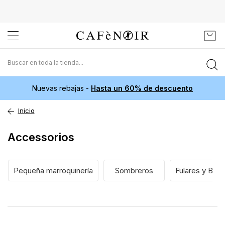
Ir
Mi c
al
contenido
Nuevas rebajas -
Hasta un 60% de descuento
Inicio
Accessorios
Pequeña marroquinería
Sombreros
Fulares y Buf