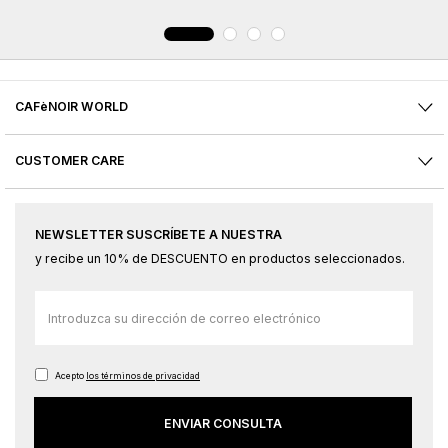
CAFèNOIR WORLD
CUSTOMER CARE
NEWSLETTER SUSCRÍBETE A NUESTRA
y recibe un 10% de DESCUENTO en productos seleccionados.
Inscríbase
a
nuestro
boletín
Acepto
los términos de privacidad
de
ENVIAR CONSULTA
noticias: