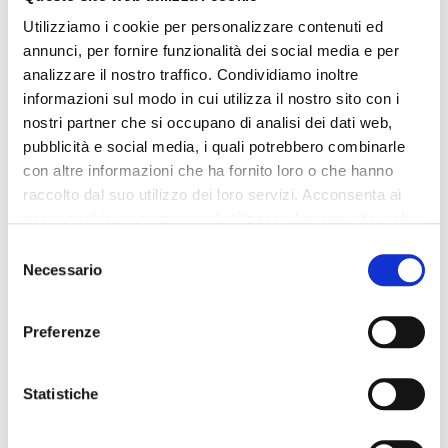
Utilizziamo i cookie per personalizzare contenuti ed
annunci, per fornire funzionalità dei social media e per
analizzare il nostro traffico. Condividiamo inoltre
informazioni sul modo in cui utilizza il nostro sito con i
nostri partner che si occupano di analisi dei dati web,
pubblicità e social media, i quali potrebbero combinarle
con altre informazioni che ha fornito loro o che hanno
raccolto dal suo utilizzo dei loro servizi. Acconsenta ai
nostri cookie se continua ad utilizzare il nostro sito web.
Tiendas de marca única
Selezione
Necessario
del
Tras años de experiencia con tiendas independientes de
consenso
socios italianos seleccionados, donde se exponían nuestros
productos, CafèNoir inauguró sus primeras tiendas de marca
Preferenze
única, ubicadas inicialmente en los puntos de venta de estos
propietarios. A continuación, se ofreció también este proyecto
a los mejores clientes.
Statistiche
Hoy en día, la red de marca única se compone de 18 puntos
de venta.