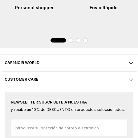
Personal shopper
Envío Ràpido
CAFèNOIR WORLD
CUSTOMER CARE
NEWSLETTER SUSCRÍBETE A NUESTRA
y recibe un 10% de DESCUENTO en productos seleccionados.
Inscríbase
a
nuestro