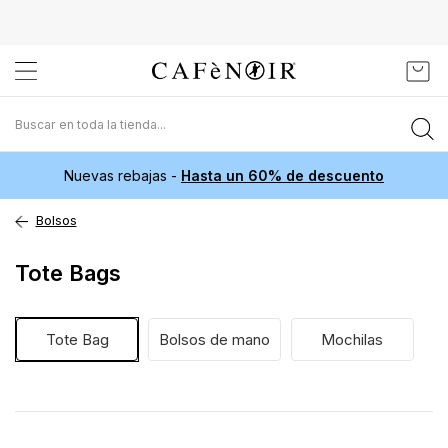
Ir
Mi c
al
contenido
Nuevas rebajas -
Hasta un 60% de descuento
Bolsos
Tote Bags
Tote Bag
Bolsos de mano
Mochilas