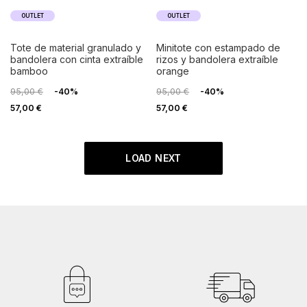
OUTLET
OUTLET
tote de material granulado y
minitote con estampado de
bandolera con cinta extraíble
rizos y bandolera extraíble
bamboo
orange
95,00 €
-40%
95,00 €
-40%
57,00 €
57,00 €
LOAD NEXT