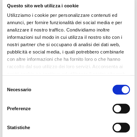
en material metalizado
granulada con asa tejida
Questo sito web utilizza i cookie
multicolor silver/white
white
Utilizziamo i cookie per personalizzare contenuti ed
95,00 €
-40%
89,90 €
-40%
annunci, per fornire funzionalità dei social media e per
57,00 €
53,94 €
analizzare il nostro traffico. Condividiamo inoltre
informazioni sul modo in cui utilizza il nostro sito con i
nostri partner che si occupano di analisi dei dati web,
pubblicità e social media, i quali potrebbero combinarle
con altre informazioni che ha fornito loro o che hanno
raccolto dal suo utilizzo dei loro servizi. Acconsenta ai
nostri cookie se continua ad utilizzare il nostro sito web.
Selezione
Necessario
del
consenso
Preferenze
Statistiche
OUTLET
OUTLET