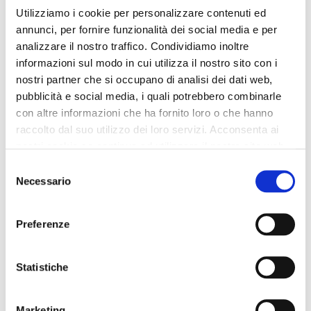
con rombos oat
acolchado de diamantes oat
Utilizziamo i cookie per personalizzare contenuti ed
annunci, per fornire funzionalità dei social media e per
119,90 €
-50%
149,90 €
-50%
analizzare il nostro traffico. Condividiamo inoltre
59,95 €
74,95 €
informazioni sul modo in cui utilizza il nostro sito con i
nostri partner che si occupano di analisi dei dati web,
pubblicità e social media, i quali potrebbero combinarle
con altre informazioni che ha fornito loro o che hanno
raccolto dal suo utilizzo dei loro servizi. Acconsenta ai
nostri cookie se continua ad utilizzare il nostro sito web.
Selezione
Necessario
del
consenso
Preferenze
Statistiche
REBAJAS
REBAJAS
Marketing