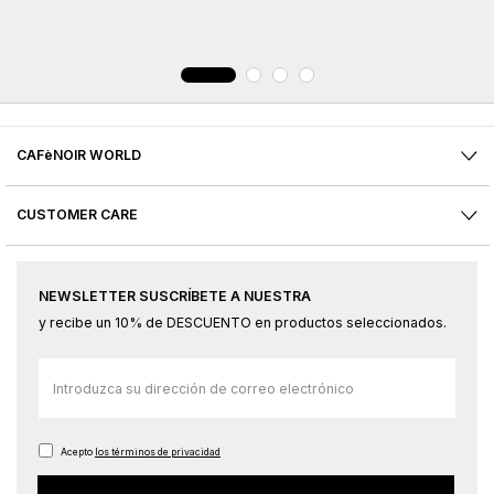
CAFèNOIR WORLD
CUSTOMER CARE
NEWSLETTER SUSCRÍBETE A NUESTRA
y recibe un 10% de DESCUENTO en productos seleccionados.
Inscríbase
a
nuestro
boletín
Acepto
los términos de privacidad
de