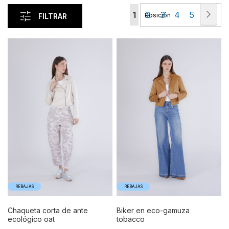
Página
Pág
Sigu
Actualmente
Página
Página
Página
Página
1
2
3
4
5
FILTRAR
estás
leyendo
página
REBAJAS
REBAJAS
chaqueta corta de ante
biker en eco-gamuza
ecológico oat
tobacco