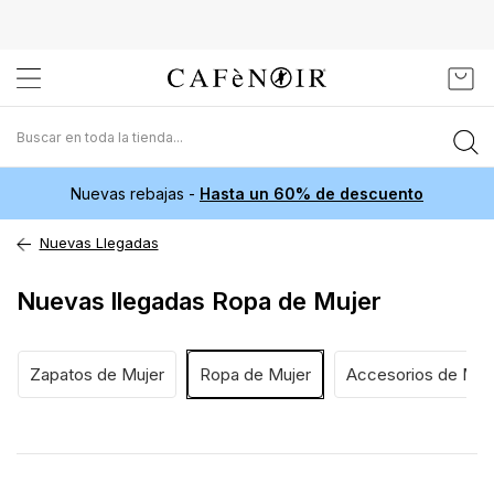
Ir
Mi c
al
contenido
Nuevas rebajas -
Hasta un 60% de descuento
Nuevas Llegadas
Nuevas llegadas Ropa de Mujer
Zapatos de Mujer
Ropa de Mujer
Accesorios de Muj