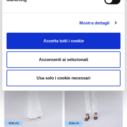
edredón nórdico con forma
abrigo largo de botonadura
de huevo y estampado de
sencilla en tejido técnico
diamantes aloe
candy
139,90 €
-50%
149,90 €
-50%
Mostra dettagli
69,95 €
74,95 €
Accetta tutti i cookie
Acconsenti ai selezionati
Usa solo i cookie necessari
REBAJAS
REBAJAS