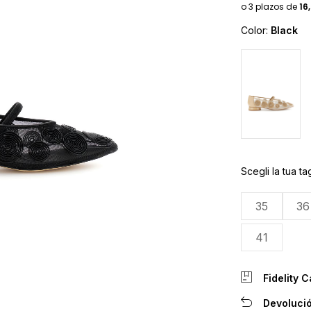
Color:
Black
Scegli la tua tag
35
36
41
Fidelity C
Devolució