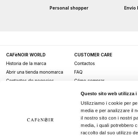
Personal shopper
Envío 
CAFèNOIR WORLD
CUSTOMER CARE
Historia de la marca
Contactos
Abrir una tienda monomarca
FAQ
Contactos de negocios
Cómo comprar
Fidelity Card
Métodos de pago
Questo sito web utilizza i
Gift card
Transporte
Utilizziamo i cookie per pe
Youtube Channel
Devoluciones y retiros
media e per analizzare il n
Descargar material
Condiciones generales de
il nostro sito con i nostri 
publicitario
venta
media, i quali potrebbero 
B2B Area
Ejercer el derecho de
raccolto dal suo utilizzo de