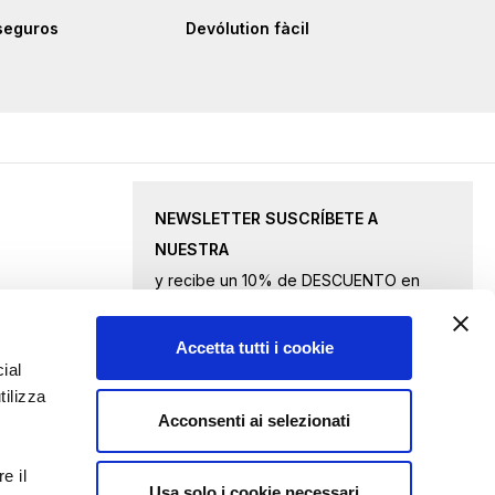
seguros
Devólution fàcil
NEWSLETTER SUSCRÍBETE A
NUESTRA
y recibe un 10% de DESCUENTO en
productos seleccionados.
Accetta tutti i cookie
Inscríbase
ial
tilizza
a
Acconsenti ai selezionati
nuestro
Acepto
los términos de privacidad
boletín
e il
de
Usa solo i cookie necessari