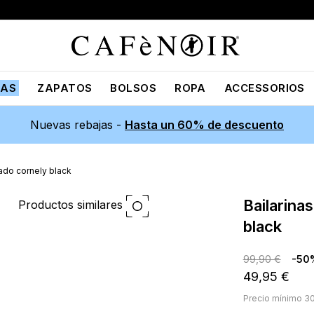
JAS
ZAPATOS
BOLSOS
ROPA
ACCESSORIOS
Nuevas rebajas -
Hasta un 60% de descuento
ado cornely black
bailarinas con bordado cornely
Productos similares
black
99,90 €
-50
49,95 €
Precio mínimo 30