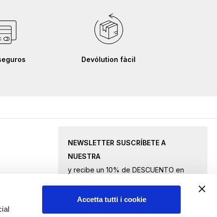
seguros
Devólution fàcil
NEWSLETTER SUSCRÍBETE A
NUESTRA
y recibe un 10% de DESCUENTO en
productos seleccionados.
Accetta tutti i cookie
Inscríbase
ial