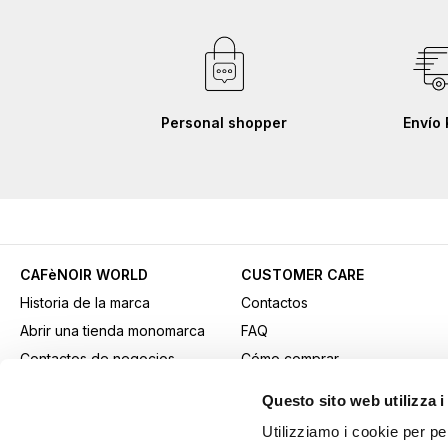
Personal shopper
Envío 
CAFèNOIR WORLD
CUSTOMER CARE
Historia de la marca
Contactos
Abrir una tienda monomarca
FAQ
Contactos de negocios
Cómo comprar
Fidelity Card
Métodos de pago
Questo sito web utilizza i
Gift card
Transporte
Utilizziamo i cookie per pe
Youtube Channel
Devoluciones y retiros