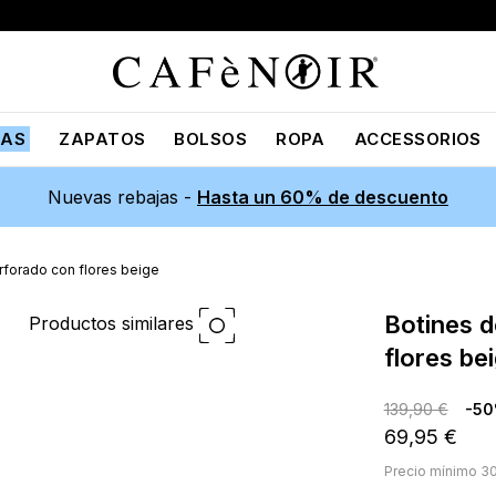
JAS
ZAPATOS
BOLSOS
ROPA
ACCESSORIOS
Nuevas rebajas -
Hasta un 60% de descuento
rforado con flores beige
botines de ante perforado con
Productos similares
flores be
139,90 €
-5
69,95 €
Precio mínimo 30