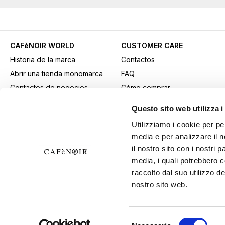
CAFèNOIR WORLD
CUSTOMER CARE
Historia de la marca
Contactos
Abrir una tienda monomarca
FAQ
Contactos de negocios
Cómo comprar
Fidelity Card
Métodos de pago
Questo sito web utilizza i
Gift card
Transporte
Utilizziamo i cookie per pe
Youtube Channel
Devoluciones y retiros
media e per analizzare il n
Descargar material
Condiciones generales de
il nostro sito con i nostri 
publicitario
venta
media, i quali potrebbero 
B2B Area
Ejercer el derecho de
raccolto dal suo utilizzo de
nostro sito web.
desistimiento
Selezione