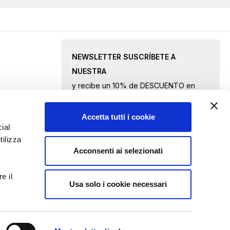
NEWSLETTER SUSCRÍBETE A
NUESTRA
y recibe un 10% de DESCUENTO en
productos seleccionados.
Accetta tutti i cookie
Inscríbase
ial
tilizza
a
Acconsenti ai selezionati
nuestro
Acepto
los términos de privacidad
boletín
e il
de
Usa solo i cookie necessari
ENVIAR CONSULTA
noticias: