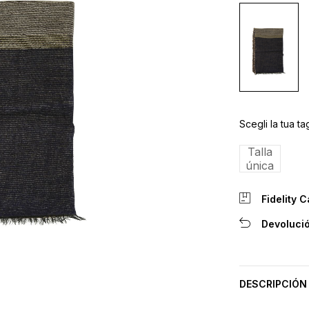
Scegli la tua tag
Talla
única
Fidelity C
Devolució
DESCRIPCIÓN