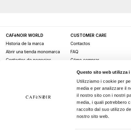
CAFèNOIR WORLD
CUSTOMER CARE
Historia de la marca
Contactos
Abrir una tienda monomarca
FAQ
Contactos de negocios
Cómo comprar
Fidelity Card
Métodos de pago
Questo sito web utilizza i
Gift card
Transporte
Utilizziamo i cookie per pe
Youtube Channel
Devoluciones y retiros
media e per analizzare il n
Descargar material
Condiciones generales de
il nostro sito con i nostri 
publicitario
venta
media, i quali potrebbero 
B2B Area
Ejercer el derecho de
raccolto dal suo utilizzo de
nostro sito web.
desistimiento