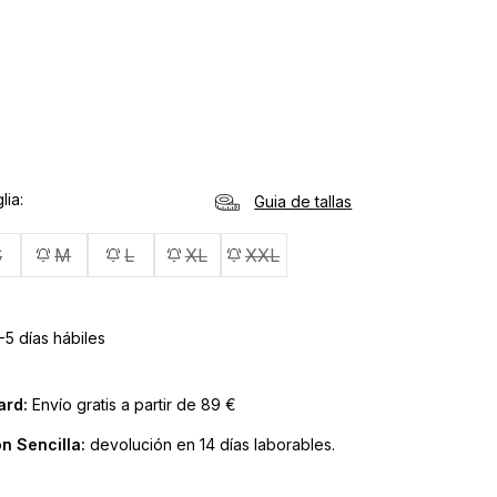
lia
Guia de tallas
S
M
L
XL
XXL
-5 días hábiles
ard:
Envío gratis a partir de 89 €
n Sencilla:
devolución en 14 días laborables.