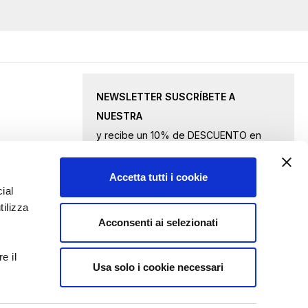
NEWSLETTER SUSCRÍBETE A
NUESTRA
y recibe un 10% de DESCUENTO en
productos seleccionados.
Accetta tutti i cookie
Inscríbase
ial
tilizza
a
Acconsenti ai selezionati
nuestro
Acepto
los términos de privacidad
boletín
e il
de
Usa solo i cookie necessari
ENVIAR CONSULTA
noticias: