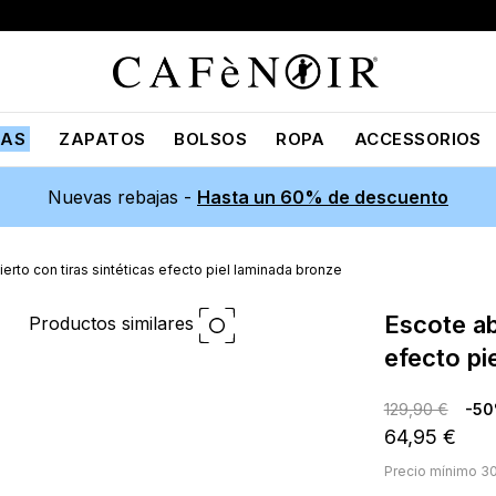
JAS
ZAPATOS
BOLSOS
ROPA
ACCESSORIOS
Nuevas rebajas -
Hasta un 60% de descuento
erto con tiras sintéticas efecto piel laminada bronze
escote abierto con tiras sintéticas
Productos similares
efecto pi
129,90 €
-5
64,95 €
Precio mínimo 30