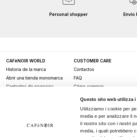
Personal shopper
Envío 
CAFèNOIR WORLD
CUSTOMER CARE
Historia de la marca
Contactos
Abrir una tienda monomarca
FAQ
Contactos de negocios
Cómo comprar
Fidelity Card
Métodos de pago
Questo sito web utilizza i
Gift card
Transporte
Utilizziamo i cookie per pe
Youtube Channel
Devoluciones y retiros
media e per analizzare il n
Descargar material
Condiciones generales de
il nostro sito con i nostri 
publicitario
venta
media, i quali potrebbero 