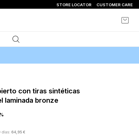
STORE LOCATOR
CUSTOMER CARE
Mi ce
el laminada bronze
0%
 días:
64,95 €