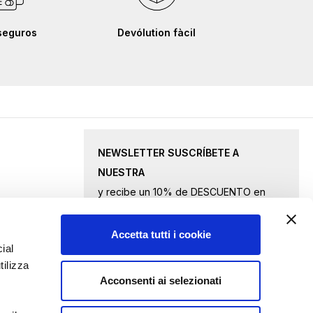
seguros
Devólution fàcil
NEWSLETTER SUSCRÍBETE A
NUESTRA
y recibe un 10% de DESCUENTO en
productos seleccionados.
Accetta tutti i cookie
Inscríbase
ial
tilizza
a
Acconsenti ai selezionati
nuestro
Acepto
los términos de privacidad
boletín