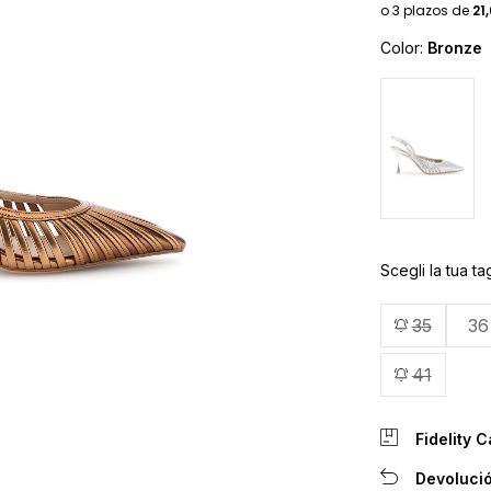
Color:
Bronze
Scegli la tua tag
35
36
41
Fidelity C
Devolució