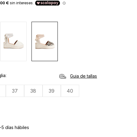
d
lia
Guia de tallas
37
38
39
40
-5 días hábiles