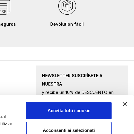
seguros
Devólution fàcil
NEWSLETTER SUSCRÍBETE A
NUESTRA
y recibe un 10% de DESCUENTO en
productos seleccionados.
Accetta tutti i cookie
Inscríbase
ial
tilizza
a
Acconsenti ai selezionati
nuestro