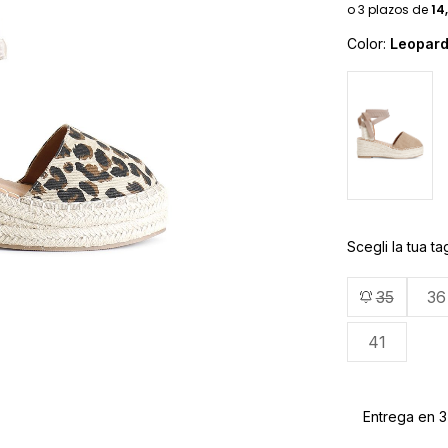
Color:
Leopar
Scegli la tua tag
35
36
41
Entrega en 3