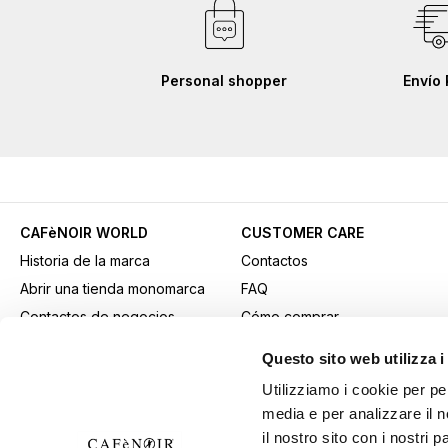
Personal shopper
Envío 
CAFèNOIR WORLD
CUSTOMER CARE
Historia de la marca
Contactos
Abrir una tienda monomarca
FAQ
Contactos de negocios
Cómo comprar
Fidelity Card
Métodos de pago
Questo sito web utilizza i
Gift card
Transporte
Utilizziamo i cookie per pe
Youtube Channel
Devoluciones y retiros
media e per analizzare il n
Descargar material
Condiciones generales de
il nostro sito con i nostri 