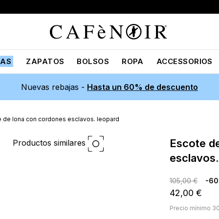
JAS
ZAPATOS
BOLSOS
ROPA
ACCESSORIOS
Nuevas rebajas -
Hasta un 60% de descuento
 de lona con cordones esclavos. leopard
escote de lona con cordones
Productos similares
esclavos.
105,00 €
-6
42,00 €
Precio mínimo 30