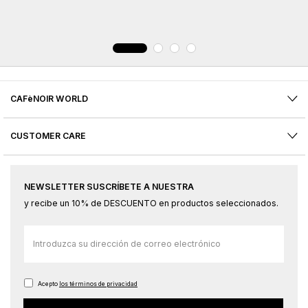
CAFèNOIR WORLD
CUSTOMER CARE
NEWSLETTER SUSCRÍBETE A NUESTRA
y recibe un 10% de DESCUENTO en productos seleccionados.
Inscríbase
a
nuestro
boletín
Acepto
los términos de privacidad
de