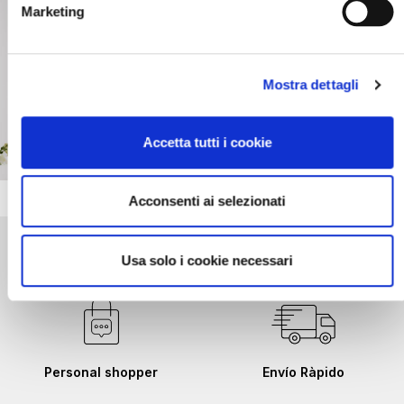
Marketing
l
e
t
í
Mostra dettagli
n
d
e
Accetta tutti i cookie
n
o
t
Acconsenti ai selezionati
i
c
i
a
Usa solo i cookie necessari
s
:
Personal shopper
Envío Ràpido