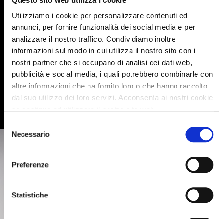
Questo sito web utilizza i cookie
NEWSLETTER SUSCRÍBETE A NUESTRA
Utilizziamo i cookie per personalizzare contenuti ed
I
annunci, per fornire funzionalità dei social media e per
n
analizzare il nostro traffico. Condividiamo inoltre
s
informazioni sul modo in cui utilizza il nostro sito con i
c
Acepto
los términos de privacidad
r
nostri partner che si occupano di analisi dei dati web,
í
pubblicità e social media, i quali potrebbero combinarle con
b
ENVIAR CONSULTA
altre informazioni che ha fornito loro o che hanno raccolto
a
dal suo utilizzo dei loro servizi. Acconsenta ai nostri cookie
s
se continua ad utilizzare il nostro sito web.
e
a
Selezione
n
Necessario
del
u
consenso
e
s
Preferenze
t
r
o
Statistiche
b
o