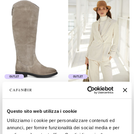
OUTLET
OUTLET
botas altas de piel de ante
chaqueta recta con
botonadura doble de
terciopelo cotelé
195,00 €
-60%
169,00 €
-60%
Questo sito web utilizza i cookie
78,00 €
67,60 €
Utilizziamo i cookie per personalizzare contenuti ed
annunci, per fornire funzionalità dei social media e per