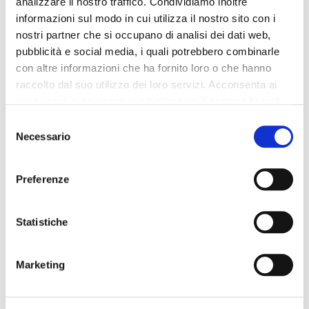
analizzare il nostro traffico. Condividiamo inoltre
informazioni sul modo in cui utilizza il nostro sito con i
nostri partner che si occupano di analisi dei dati web,
pubblicità e social media, i quali potrebbero combinarle
con altre informazioni che ha fornito loro o che hanno
raccolto dal suo utilizzo dei loro servizi. Acconsenta ai
nostri cookie se continua ad utilizzare il nostro sito web.
Selezione
Necessario
del
consenso
Preferenze
OUTLET
OUTLET
Statistiche
zapatos de salón en piel
botines de piel con detalles
adornada con cordones en
animalier
el tobillo
139,00 €
-60%
Marketing
119,00 €
-60%
55,60 €
47,60 €