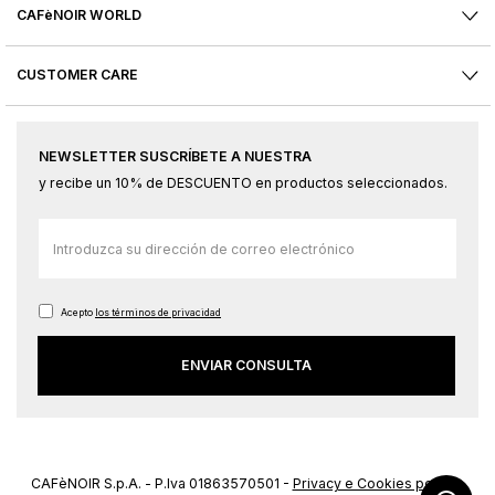
CAFèNOIR WORLD
CUSTOMER CARE
NEWSLETTER SUSCRÍBETE A NUESTRA
y recibe un 10% de DESCUENTO en productos seleccionados.
Inscríbase
a
nuestro
boletín
Acepto
los términos de privacidad
de
ENVIAR CONSULTA
noticias:
CAFèNOIR S.p.A. - P.Iva 01863570501 -
Privacy e Cookies policy
-