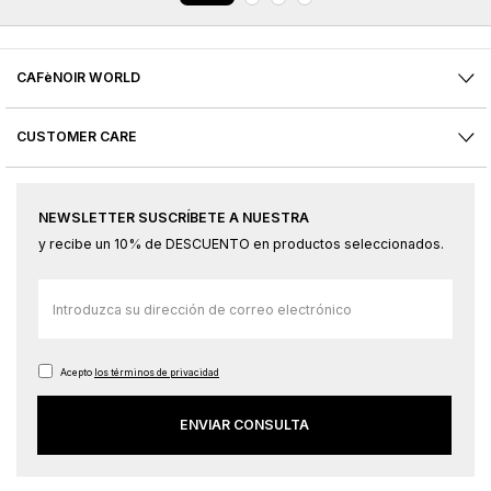
CAFèNOIR WORLD
CUSTOMER CARE
NEWSLETTER SUSCRÍBETE A NUESTRA
y recibe un 10% de DESCUENTO en productos seleccionados.
Inscríbase
a
nuestro
boletín
Acepto
los términos de privacidad
de
ENVIAR CONSULTA
noticias: