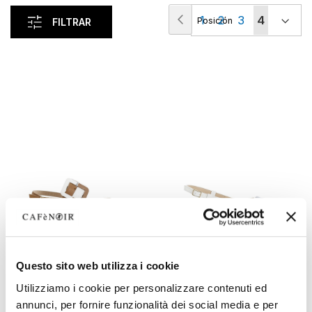
Página
Página
Anterior
Página
Página
Página
Actualme
1
2
3
4
FILTRAR
estás
leyendo
página
OUTLET
OUTLET
Questo sito web utilizza i cookie
bailarinas de piel con punta
bailarinas de piel con
Utilizziamo i cookie per personalizzare contenuti ed
afilada con hebilla bicolor
accesorio cuadrado
annunci, per fornire funzionalità dei social media e per
tan/white
white/light blue