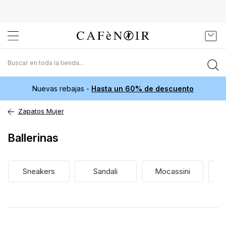
Ir
Mi c
al
contenido
Nuevas rebajas -
Hasta un 60% de descuento
Zapatos Mujer
Ballerinas
Sneakers
Sandali
Mocassini
D