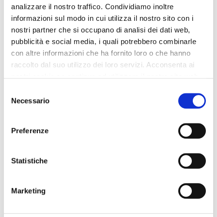
analizzare il nostro traffico. Condividiamo inoltre
139,00 €
-50%
139,00 €
-50%
informazioni sul modo in cui utilizza il nostro sito con i
69,50 €
69,50 €
nostri partner che si occupano di analisi dei dati web,
pubblicità e social media, i quali potrebbero combinarle
con altre informazioni che ha fornito loro o che hanno
raccolto dal suo utilizzo dei loro servizi. Acconsenta ai
nostri cookie se continua ad utilizzare il nostro sito web.
Selezione
Necessario
del
consenso
Preferenze
Statistiche
Marketing
OUTLET
bailarinas de piel con