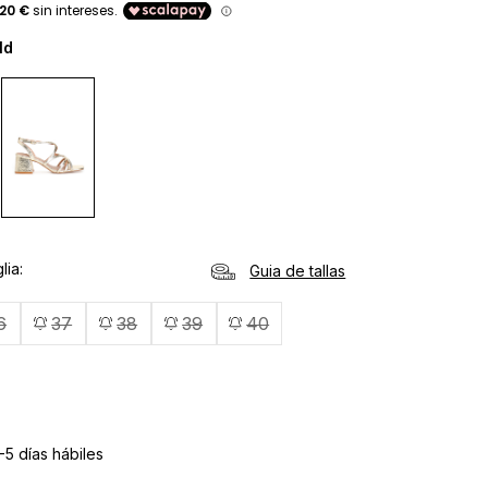
ld
lia
Guia de tallas
6
37
38
39
40
-5 días hábiles