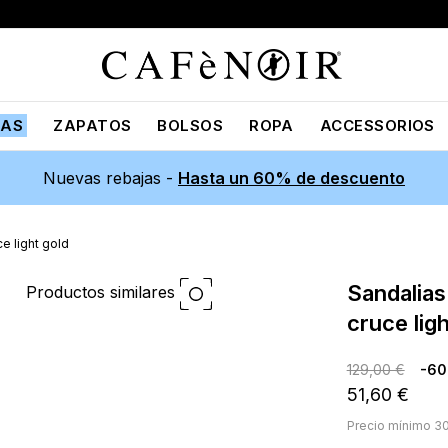
JAS
ZAPATOS
BOLSOS
ROPA
ACCESSORIOS
Nuevas rebajas -
Hasta un 60% de descuento
e light gold
sandalias efecto metalizado con
Productos similares
cruce ligh
129,00 €
-6
51,60 €
Precio mínimo 30