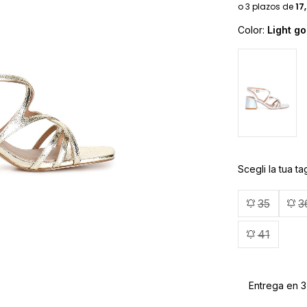
Color:
Light go
Scegli la tua tag
35
3
41
Entrega en 3