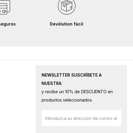
seguros
Devólution fàcil
NEWSLETTER SUSCRÍBETE A
NUESTRA
y recibe un 10% de DESCUENTO en
productos seleccionados.
Inscríbase
a
nuestro