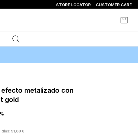
STORE LOCATOR
CUSTOMER CARE
Mi ce
t gold
0%
 días:
51,60 €