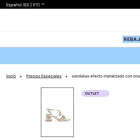
Lenguaje:
Lenguaje
Español (ES | PT)
Ir
al
contenido
REBA
Inicio
Precios Especiales
sandalias efecto metalizado con cruc
Saltar
OUTLET
al
final
de
la
galería
de