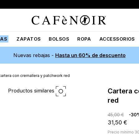
JAS
ZAPATOS
BOLSOS
ROPA
ACCESSORIOS
Nuevas rebajas -
Hasta un 60% de descuento
cartera con cremallera y patchwork red
cartera con cremallera y patchwork
Productos similares
red
45,00 €
-30
31,50 €
Precio mínimo 30