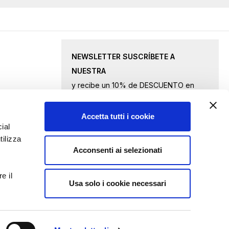
NEWSLETTER SUSCRÍBETE A
NUESTRA
y recibe un 10% de DESCUENTO en
productos seleccionados.
Accetta tutti i cookie
Inscríbase
ial
tilizza
a
Acconsenti ai selezionati
nuestro
Acepto
los términos de privacidad
boletín
e il
de
Usa solo i cookie necessari
ENVIAR CONSULTA
noticias: