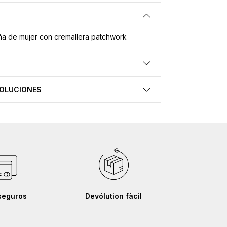
a de mujer con cremallera patchwork
VOLUCIONES
seguros
Devólution fàcil