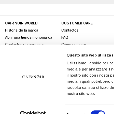
CAFèNOIR WORLD
CUSTOMER CARE
Historia de la marca
Contactos
Abrir una tienda monomarca
FAQ
Contactos de negocios
Cómo comprar
Fidelity Card
Métodos de pago
Questo sito web utilizza i
Gift card
Transporte
Utilizziamo i cookie per pe
Youtube Channel
Devoluciones y retiros
media e per analizzare il n
Descargar material
Condiciones generales de
il nostro sito con i nostri 
publicitario
venta
media, i quali potrebbero 
B2B Area
Ejercer el derecho de
raccolto dal suo utilizzo de
nostro sito web.
desistimiento
Selezione