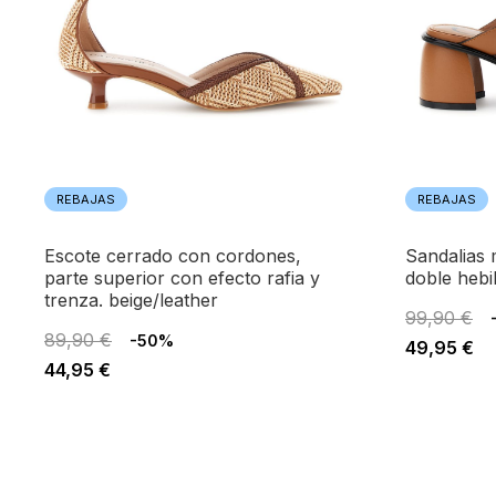
REBAJAS
REBAJAS
escote cerrado con cordones,
sandalias monk efecto piel con
parte superior con efecto rafia y
doble hebil
trenza. beige/leather
99,90 €
89,90 €
-50%
49,95 €
44,95 €