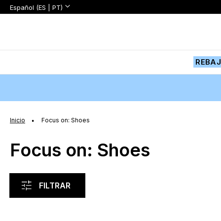
Lenguaje:
Lenguaje
Español (ES | PT)
Ir
al
contenido
REBA
Inicio
Focus on: Shoes
Focus on: Shoes
FILTRAR