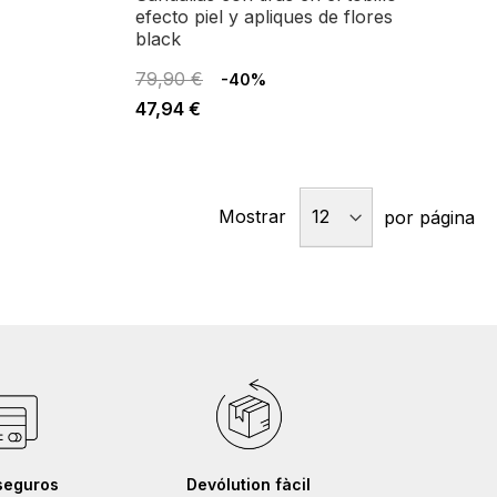
efecto piel y apliques de flores
black
79,90 €
-40%
47,94 €
Mostrar
por página
seguros
Devólution fàcil