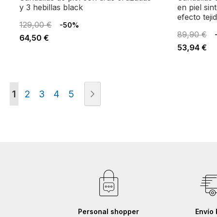
y 3 hebillas black
en piel sin
efecto teji
129,00 €
-50%
89,90 €
64,50 €
53,94 €
Página
Actualmente estás leyendo página
Página
Página
Página
Página
Página
Siguiente
1
2
3
4
5
Personal shopper
Envío 