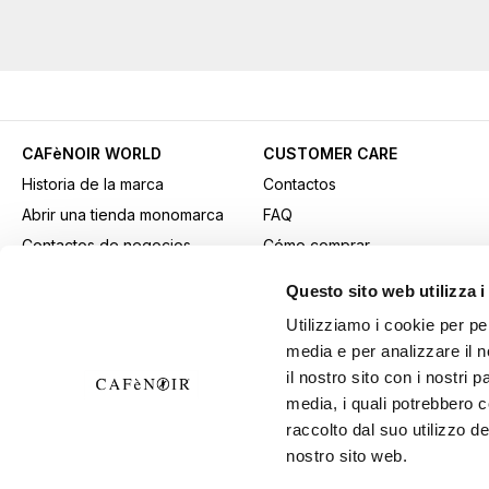
CAFèNOIR WORLD
CUSTOMER CARE
Historia de la marca
Contactos
Abrir una tienda monomarca
FAQ
Contactos de negocios
Cómo comprar
Fidelity Card
Métodos de pago
Questo sito web utilizza i
Gift card
Transporte
Utilizziamo i cookie per pe
Youtube Channel
Devoluciones y retiros
media e per analizzare il n
Descargar material
Condiciones generales de
il nostro sito con i nostri 
publicitario
venta
media, i quali potrebbero 
B2B Area
Ejercer el derecho de
raccolto dal suo utilizzo de
nostro sito web.
desistimiento