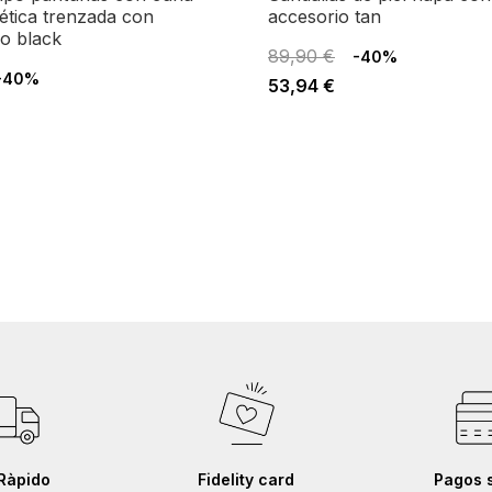
tética trenzada con
accesorio tan
do black
89,90 €
-40%
-40%
53,94 €
Ràpido
Fidelity card
Pagos 