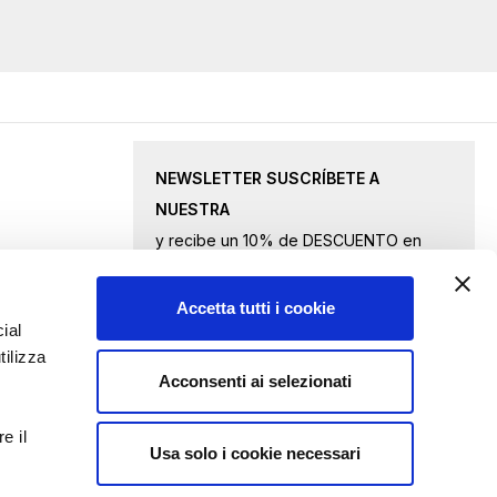
NEWSLETTER SUSCRÍBETE A
NUESTRA
y recibe un 10% de DESCUENTO en
productos seleccionados.
Accetta tutti i cookie
Inscríbase
ial
tilizza
a
Acconsenti ai selezionati
nuestro
Acepto
los términos de privacidad
boletín
e il
de
Usa solo i cookie necessari
ENVIAR CONSULTA
noticias: