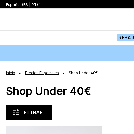
Lenguaje:
Lenguaje
Español (ES | PT)
Ir
al
contenido
REBA
Inicio
Precios Especiales
Shop Under 40€
Shop Under 40€
FILTRAR