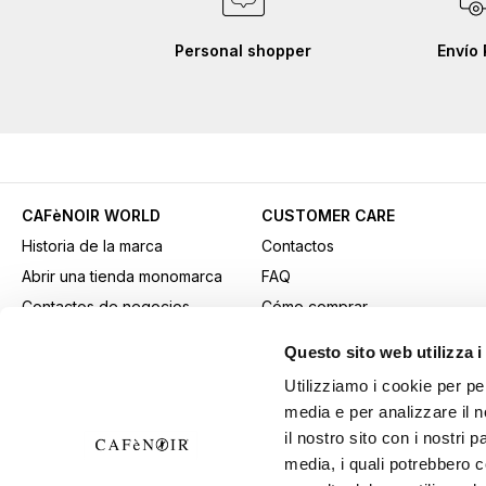
Personal shopper
Envío 
CAFèNOIR WORLD
CUSTOMER CARE
Historia de la marca
Contactos
Abrir una tienda monomarca
FAQ
Contactos de negocios
Cómo comprar
Fidelity Card
Métodos de pago
Questo sito web utilizza i
Gift card
Transporte
Utilizziamo i cookie per pe
Youtube Channel
Devoluciones y retiros
media e per analizzare il n
Descargar material
Condiciones generales de
il nostro sito con i nostri 
publicitario
venta
media, i quali potrebbero 