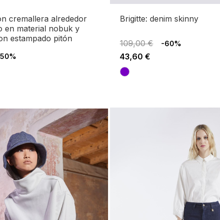
brigitte: denim skinny
lo en material nobuk y
on estampado pitón
109,00 €
-60%
43,60 €
-50%