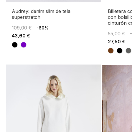
audrey: denim slim de tela
billetera con cremallera alrededor
superstretch
con bolsil
cinturón c
109,00 €
-60%
55,00 €
43,60 €
27,50 €