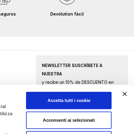
seguros
Devólution fàcil
NEWSLETTER SUSCRÍBETE A
NUESTRA
y recibe un 10% de DESCUENTO en
productos seleccionados.
Accetta tutti i cookie
Inscríbase
ial
tilizza
a
Acconsenti ai selezionati
nuestro
Acepto
los términos de privacidad
boletín