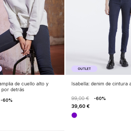
OUTLET
isabella: denim de cintura a
 por detrás
99,00 €
-60%
-60%
39,60 €