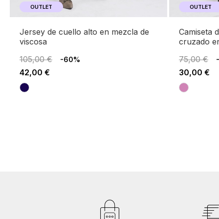
OUTLET
OUTLET
jersey de cuello alto en mezcla de
camiseta de manga larga y escote
viscosa
cruzado en
105,00 €
75,00 €
-60%
42,00 €
30,00 €