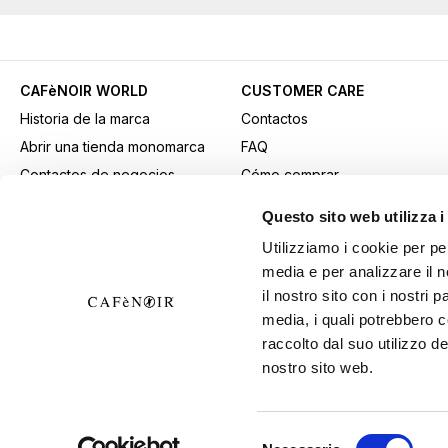
CAFèNOIR WORLD
CUSTOMER CARE
Historia de la marca
Contactos
Abrir una tienda monomarca
FAQ
Contactos de negocios
Cómo comprar
Fidelity Card
Métodos de pago
Questo sito web utilizza i
Gift card
Transporte
Utilizziamo i cookie per pe
Youtube Channel
Devoluciones y retiros
media e per analizzare il n
Descargar material
Condiciones generales de
il nostro sito con i nostri 
publicitario
venta
media, i quali potrebbero 
B2B Area
Ejercer el derecho de
raccolto dal suo utilizzo de
nostro sito web.
desistimiento
Selezione