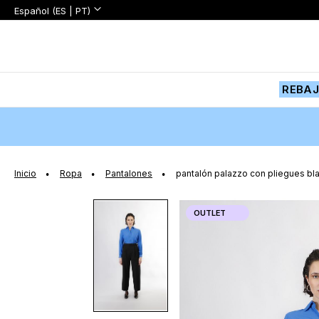
Lenguaje:
Lenguaje
Español (ES | PT)
Ir
al
contenido
REBA
Inicio
Ropa
Pantalones
pantalón palazzo con pliegues bl
Saltar
OUTLET
al
final
de
la
galería
de