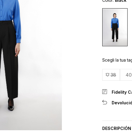
Color:
Black
Scegli la tua tag
38
40
Fidelity C
Devolució
DESCRIPCIÓN