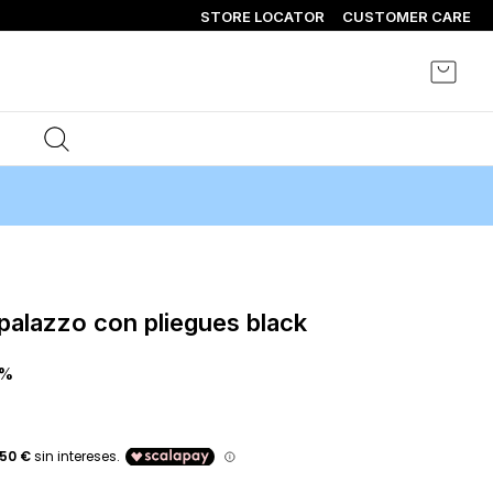
STORE LOCATOR
CUSTOMER CARE
Mi ce
 palazzo con pliegues black
0%