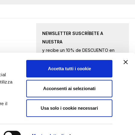
NEWSLETTER SUSCRÍBETE A
NUESTRA
y recibe un 10% de DESCUENTO en
productos seleccionados.
Accetta tutti i cookie
Inscríbase
ial
tilizza
a
Acconsenti ai selezionati
nuestro
Acepto
los términos de privacidad
boletín
e il
de
Usa solo i cookie necessari
ENVIAR CONSULTA
noticias: