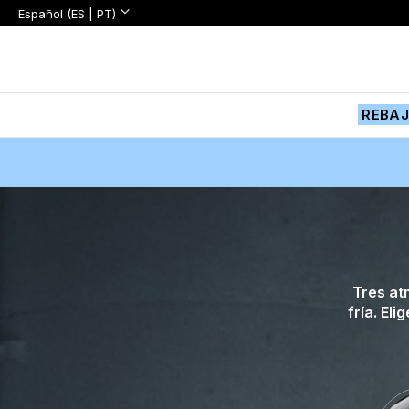
Lenguaje:
Lenguaje
Español (ES | PT)
Ir
al
contenido
REBA
Tres at
fría. El