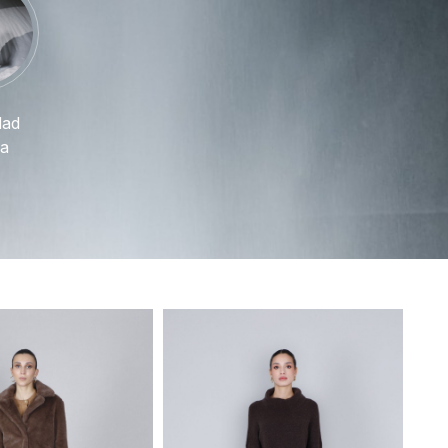
dad
a