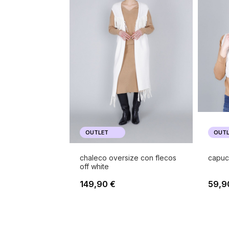
OUTLET
OUTL
chaleco oversize con flecos
capuc
off white
149,90 €
59,9