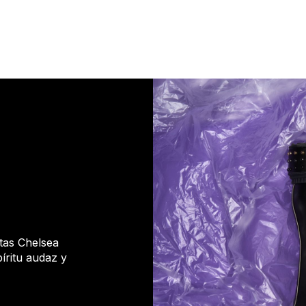
otas Chelsea
íritu audaz y