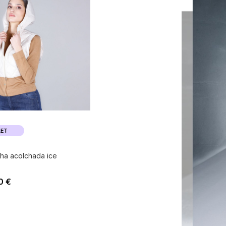
ET
ha acolchada ice
0 €