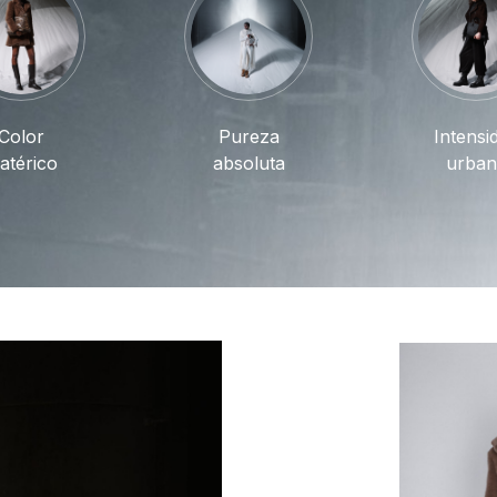
Color
Pureza
Intensi
atérico
absoluta
urban