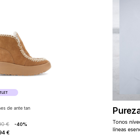
TLET
nes de ante tan
Pureza
Tonos níve
90 €
-40%
líneas esenc
94 €