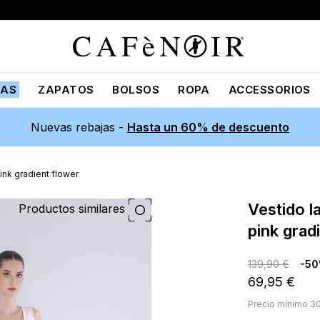
JAS
ZAPATOS
BOLSOS
ROPA
ACCESSORIOS
Nuevas rebajas -
Hasta un 60% de descuento
nk gradient flower
vestido largo de satén estampado
Productos similares
pink grad
139,90 €
-5
69,95 €
Precio mínimo 30