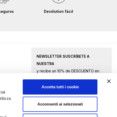
seguros
Devólution fàcil
NEWSLETTER SUSCRÍBETE A
NUESTRA
y recibe un 10% de DESCUENTO en
productos seleccionados.
Accetta tutti i cookie
Inscríbase
ial
tilizza
a
Acconsenti ai selezionati
nuestro
Acepto
los términos de privacidad
boletín