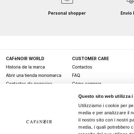
Personal shopper
Envío 
CAFèNOIR WORLD
CUSTOMER CARE
Historia de la marca
Contactos
Abrir una tienda monomarca
FAQ
Contactos de negocios
Cómo comprar
Fidelity Card
Métodos de pago
Questo sito web utilizza i
Gift card
Transporte
Utilizziamo i cookie per pe
Youtube Channel
Devoluciones y retiros
media e per analizzare il n
Descargar material
Condiciones generales de
il nostro sito con i nostri 
publicitario
venta
media, i quali potrebbero 
B2B Area
Ejercer el derecho de