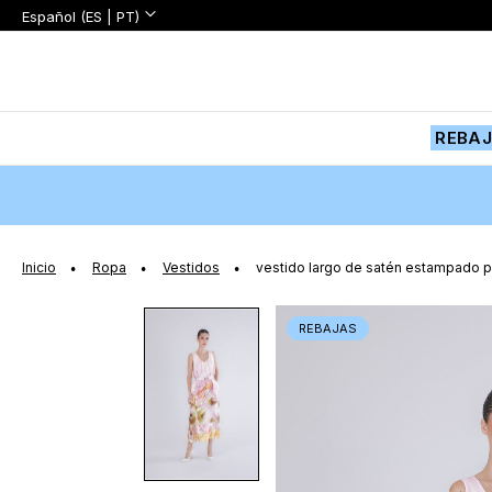
Lenguaje:
Lenguaje
Español (ES | PT)
Ir
al
contenido
REBA
Inicio
Ropa
Vestidos
vestido largo de satén estampado pi
Saltar
REBAJAS
al
final
de
la
galería
de